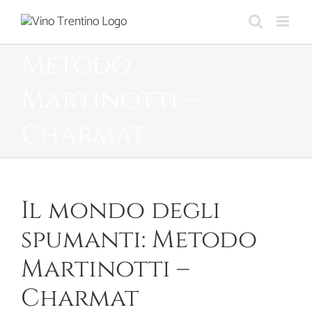
Skip
to
content
Metodo
Martinotti –
Charmat
Il mondo degli
spumanti: Metodo
Martinotti –
Charmat