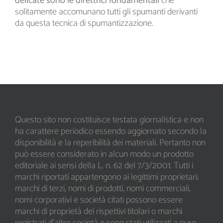
delicate sono le direttrici fondamentali
che
solitamente accomunano tutti gli spumanti derivanti
da questa tecnica di spumantizzazione.
Questo sito non costituisce testata giornalistica e non
ha carattere periodico essendo aggiornato secondo la
disponibilità e la reperibilità dei materiali. Pertanto non
può essere considerato in alcun modo un prodotto
editoriale ai sensi della L. n. 62 del 7/3/2001. Tutti i
marchi riportati appartengono ai legittimi proprietari;
marchi di terzi, nomi di prodotti, nomi commerciali,
nomi corporativi e società citati possono essere
marchi di proprietà dei rispettivi titolari o marchi
registrati d’altre società e sono stati utilizzati a puro